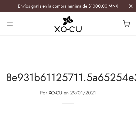
Envíos gratis en la compra mínima de $1000.00 MNX
Atrás
Atrás
8e931b61125711.5a65254e
ESORIOS
GAR
ía
Por
XO-CU
en
29/01/2021
etiqueras
lletas y Caminos Artesanales
s
 de botella
ras
avasos