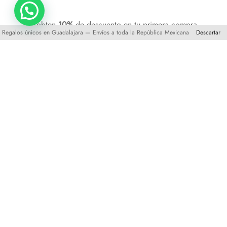
y obten
10%
de descuento en tu primera compra
Regalos únicos en Guadalajara — Envíos a toda la República Mexicana
Descartar
©2025 XO-CU Todos los derechos reservados.
Comercio Electrónico por
RVI Consulting