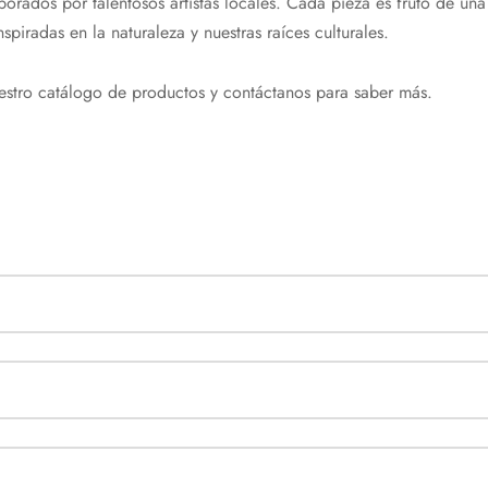
borados por talentosos artistas locales. Cada pieza es fruto de un
piradas en la naturaleza y nuestras raíces culturales.
estro catálogo de productos y contáctanos para saber más.