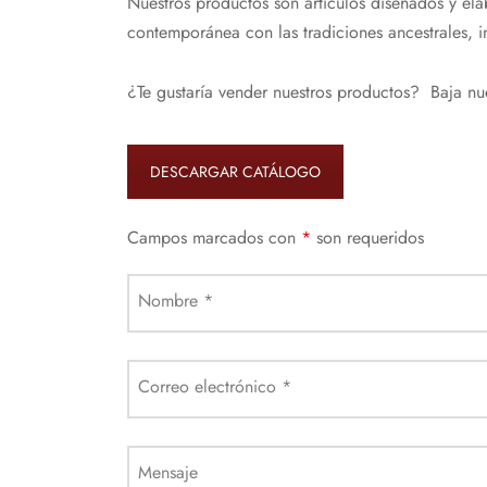
Nuestros productos son artículos diseñados y ela
contemporánea con las tradiciones ancestrales, ins
¿
Te gustaría vender nuestros productos? Baja nu
DESCARGAR CATÁLOGO
Campos marcados con
*
son requeridos
Nombre
*
Correo electrónico
*
Mensaje