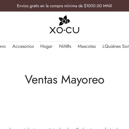
Envíos gratis en la compra mínima de $1000.00 MNX
evo
Accesorios
Hogar
Niñ@s
Mascotas
¿Quiénes So
Ventas Mayoreo