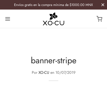
Envíos gratis en la compra mínima de $1000.00 MNX
Atrás
Atrás
banner-stripe
ESORIOS
GAR
ía
Por
XO-CU
en
10/07/2019
etiqueras
lletas y Caminos Artesanales
s
 de botella
ras
avasos