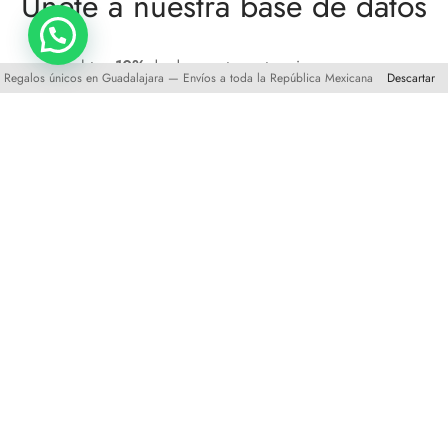
Unete a nuestra base de datos
y obten
10%
de descuento en tu primera compra
Regalos únicos en Guadalajara — Envíos a toda la República Mexicana
Descartar
©2025 XO-CU Todos los derechos reservados.
Comercio Electrónico por
RVI Consulting