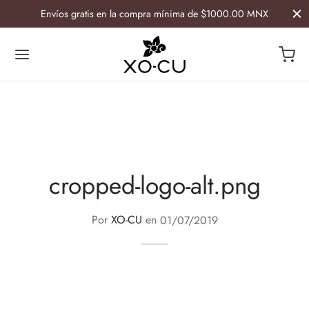
Envíos gratis en la compra mínima de $1000.00 MNX
Atrás
Atrás
ESORIOS
GAR
cropped-logo-alt.png
ía
Por
XO-CU
en
01/07/2019
etiqueras
lletas y Caminos Artesanales
s
 de botella
ras
avasos