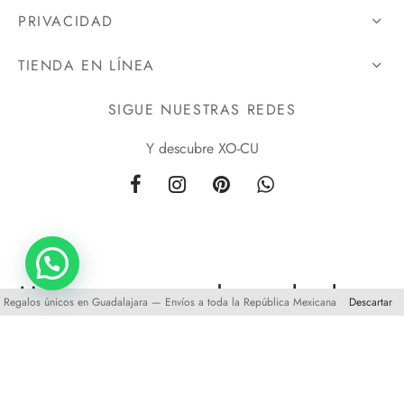
PRIVACIDAD
TIENDA EN LÍNEA
SIGUE NUESTRAS REDES
Y descubre XO-CU
Unete a nuestra base de datos
Regalos únicos en Guadalajara — Envíos a toda la República Mexicana
Descartar
y obten
10%
de descuento en tu primera compra