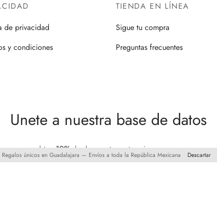
ACIDAD
TIENDA EN LÍNEA
ca de privacidad
Sigue tu compra
os y condiciones
Preguntas frecuentes
Unete a nuestra base de datos
y obten
10%
de descuento en tu primera compra
Regalos únicos en Guadalajara — Envíos a toda la República Mexicana
Descartar