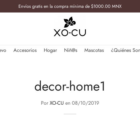
Envíos gratis en la compra mínima de $1000.00 MNX
evo
Accesorios
Hogar
Niñ@s
Mascotas
¿Quiénes So
decor-home1
Por
XO-CU
en
08/10/2019