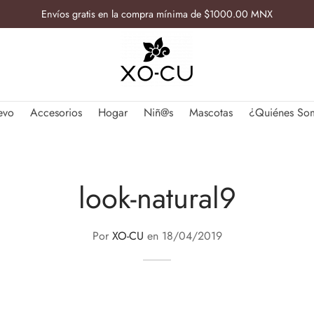
Envíos gratis en la compra mínima de $1000.00 MNX
evo
Accesorios
Hogar
Niñ@s
Mascotas
¿Quiénes So
look-natural9
Por
XO-CU
en
18/04/2019