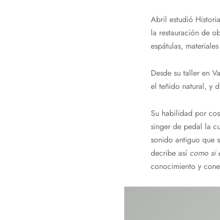
Abril estudió Histori
la restauración de ob
espátulas, materiales
Desde su taller en V
el teñido natural, y 
Su habilidad por cos
singer de pedal la c
sonido antiguo que s
decribe así
como si e
conocimiento y conex