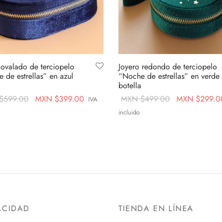
 ovalado de terciopelo
Joyero redondo de terciopelo
 de estrellas” en azul
“Noche de estrellas” en verde
botella
Original
Current
Original
$
599.00
MXN $
399.00
MXN $
499.00
MXN $
299.0
IVA
price
price is:
price
incluido
was:
MXN
was:
al carrito
Añadir al carrito
MXN
$399.00.
MXN
$599.00.
$499.00.
ACIDAD
TIENDA EN LÍNEA