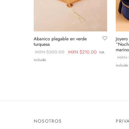
Abanico plegable en verde
Joyero
turquesa
“Noche
marino
Original
Current
MXN $
300.00
MXN $
210.00
IVA
MXN 
price
price is:
incluido
incluido
was:
MXN
Añadir al carrito
Añadir 
MXN
$210.00.
$300.00.
NOSOTROS
PRIV