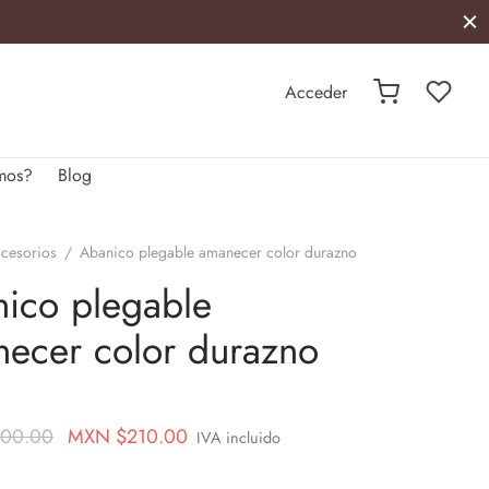
Acceder
mos?
Blog
cesorios
/
Abanico plegable amanecer color durazno
ico plegable
ecer color durazno
Original
Current
00.00
MXN $
210.00
IVA incluido
price
price is: