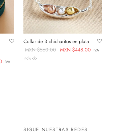
Collar de 3 chicharitos en plata
Original
Current
MXN $
560.00
MXN $
448.00
IVA
price
price is:
incluido
Current
0
IVA
was:
MXN
Leer más
price is:
MXN
$448.00.
MXN
$560.00.
$299.00.
SIGUE NUESTRAS REDES