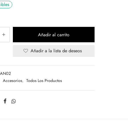
was:
MXN
ibles
MXN
$210.00.
$300.00.
Añadir al carrito
Añadir a la lista de deseos
FAN02
:
Accesorios
,
Todos Los Productos