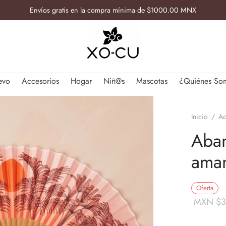
Envíos gratis en la compra mínima de $1000.00 MNX
evo
Accesorios
Hogar
Niñ@s
Mascotas
¿Quiénes So
Inicio
/
Ac
Aban
aman
Oferta
MXN $
3