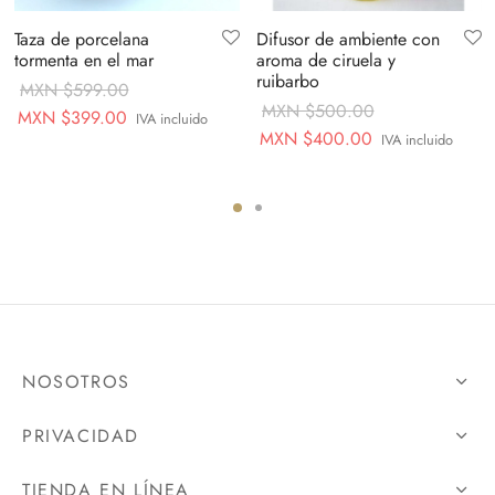
Taza de porcelana
Difusor de ambiente con
tormenta en el mar
aroma de ciruela y
ruibarbo
MXN $
599.00
MXN $
500.00
Original
Current
MXN $
399.00
IVA incluido
Original
Current
MXN $
400.00
IVA incluido
price
price is:
price
price is:
was:
MXN
was:
MXN
MXN
$399.00.
MXN
$400.00.
$599.00.
$500.00.
NOSOTROS
PRIVACIDAD
TIENDA EN LÍNEA