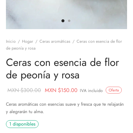
os
nes
ros
nes
Inicio
/
Hogar
/
Ceras aromáticas
/
Ceras con esencia de flor
velas
de peonía y rosa
ores aromáticos
Ceras con esencia de flor
de peonía y rosa
s aromáticas
Original
Current
MXN $
300.00
MXN $
150.00
Oferta
IVA incluido
price
price is:
Ceras aromáticas con esencias suave y fresca que te relajarán
was:
MXN
y alegrarán tu alma.
MXN
$150.00.
1 disponibles
$300.00.