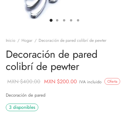
os
nes
ros
nes
Inicio
/
Hogar
/
Decoración de pared colibrí de pewter
velas
Decoración de pared
ores aromáticos
colibrí de pewter
s aromáticas
Original
Current
MXN $
400.00
MXN $
200.00
Oferta
IVA incluido
price
price is:
Decoración de pared
was:
MXN
MXN
$200.00.
3 disponibles
$400.00.