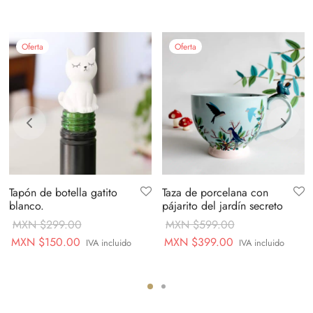
Oferta
Oferta
Tapón de botella gatito
Taza de porcelana con
blanco.
pájarito del jardín secreto
MXN $
299.00
MXN $
599.00
Original
Current
Original
Current
MXN $
150.00
MXN $
399.00
IVA incluido
IVA incluido
price
price is:
price
price is:
was:
MXN
was:
MXN
MXN
$150.00.
MXN
$399.00.
$299.00.
$599.00.