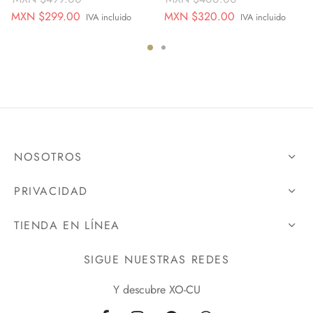
Original
Current
Original
Current
MXN $
299.00
MXN $
320.00
IVA incluido
IVA incluido
price
price is:
price
price is:
was:
MXN
was:
MXN
MXN
$299.00.
MXN
$320.00.
$499.00.
$400.00.
NOSOTROS
PRIVACIDAD
TIENDA EN LÍNEA
SIGUE NUESTRAS REDES
Y descubre XO-CU