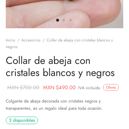
os
nes
ros
nes
Inicio
/
Accesorios
/
Collar de abeja con cristales blancos y
velas
negros
ores aromáticos
Collar de abeja con
cristales blancos y negros
s aromáticas
Original
Current
MXN $
700.00
MXN $
490.00
Oferta
IVA incluido
price
price is:
Colgante de abeja decorada con cristales negros y
was:
MXN
transparentes, es un regalo ideal para toda ocasión.
MXN
$490.00.
3 disponibles
$700.00.