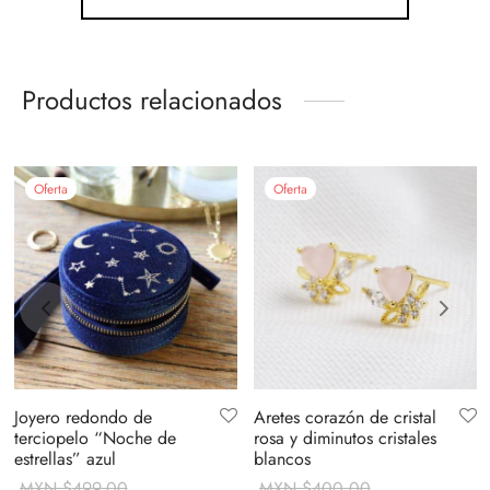
Productos relacionados
Oferta
Oferta
Joyero redondo de
Aretes corazón de cristal
terciopelo “Noche de
rosa y diminutos cristales
estrellas” azul
blancos
MXN $
499.00
MXN $
400.00