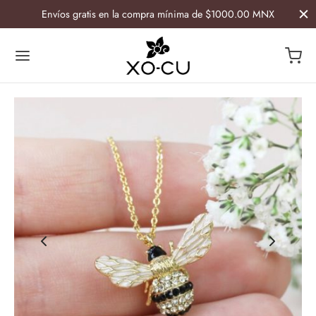
Envíos gratis en la compra mínima de $1000.00 MNX
Atrás
Atrás
ESORIOS
GAR
ía
etiqueras
lletas y Caminos Artesanales
s
 de botella
ras
avasos