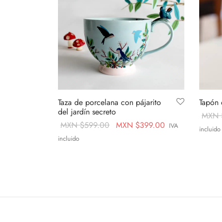
Taza de porcelana con pájarito
Tapón 
del jardín secreto
MXN 
Original
Current
MXN $
599.00
MXN $
399.00
IVA
incluido
price
price is:
incluido
Añadir 
was:
MXN
Añadir al carrito
MXN
$399.00.
$599.00.