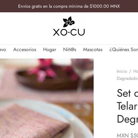
Envíos gratis en la compra mínima de $1000.00 MNX
evo
Accesorios
Hogar
Niñ@s
Mascotas
¿Quiénes So
Inicio
/
H
Degradado
Set 
Tela
Deg
MXN $
5