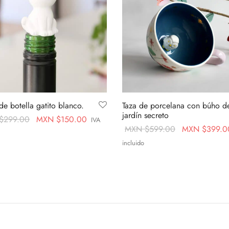
de botella gatito blanco.
Taza de porcelana con búho d
jardín secreto
Original
Current
$
299.00
MXN $
150.00
IVA
Original
MXN $
599.00
MXN $
399.0
price
price is:
price
incluido
was:
MXN
al carrito
was:
Añadir al carrito
MXN
$150.00.
MXN
$299.00.
$599.00.