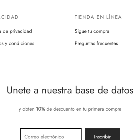
opciones
se
ACIDAD
TIENDA EN LÍNEA
pueden
ca de privacidad
Sigue tu compra
elegir
en
os y condiciones
Preguntas frecuentes
la
página
de
producto
Unete a nuestra base de datos
y obten
10%
de descuento en tu primera compra