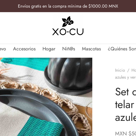
Envíos gratis en la compra mínima de $1000.00 MNX
evo
Accesorios
Hogar
Niñ@s
Mascotas
¿Quiénes So
Inicio
/
H
azules y ve
Set 
tela
azul
MXN $
5