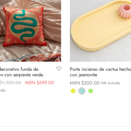
decorativo funda de
Porta incienso de cactus hech
n con serpiente verde.
con jesmonite
Original
Current
$
1,300.00
MXN $
699.00
MXN $
200.00
IVA incluido
price was:
price is:
Este
uido
Seleccionar opciones
MXN
MXN
al carrito
producto
$1,300.00.
$699.00.
tiene
múltiples
variantes.
Las