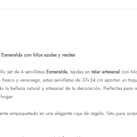
r Esmeralda con hilos azules y verdes
lo set de 4 servilletas
Esmeralda
, tejidas en
telar artesanal
con hilo
 fresco y veraniego, estas servilletas de 37×34 cm aportan un toqu
o la belleza natural y artesanal de tu decoración. Perfectas para r
 hogar.
nte empaquetado en una elegante caja de regalo, listo para sorp