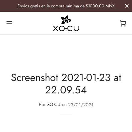
Envíos gratis en la compra mínima de $1000.00 MNX
Atrás
Atrás
ESORIOS
GAR
Screenshot 2021-01-23 at
22.09.54
ía
etiqueras
lletas y Caminos Artesanales
Por
XO-CU
en
23/01/2021
s
 de botella
ras
avasos