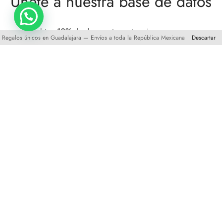
Unete a nuestra base de datos
y obten
10%
de descuento en tu primera compra
Regalos únicos en Guadalajara — Envíos a toda la República Mexicana
Descartar
©2025 XO-CU Todos los derechos reservados.
Comercio Electrónico por
RVI Consulting