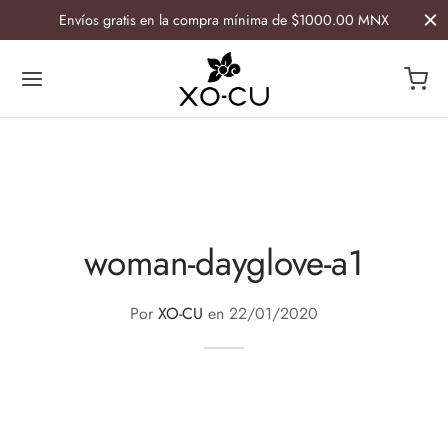
Envíos gratis en la compra mínima de $1000.00 MNX
Atrás
Atrás
ESORIOS
GAR
woman-dayglove-a1
ía
Por
XO-CU
en
22/01/2020
etiqueras
lletas y Caminos Artesanales
s
 de botella
ras
avasos