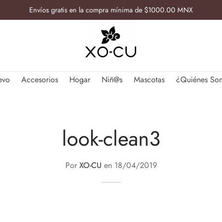
Envíos gratis en la compra mínima de $1000.00 MNX
evo
Accesorios
Hogar
Niñ@s
Mascotas
¿Quiénes So
look-clean3
Por
XO-CU
en
18/04/2019