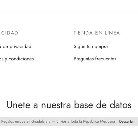
ACIDAD
TIENDA EN LÍNEA
ca de privacidad
Sigue tu compra
os y condiciones
Preguntas frecuentes
Unete a nuestra base de datos
Regalos únicos en Guadalajara — Envíos a toda la República Mexicana
Descartar
y obten
10%
de descuento en tu primera compra