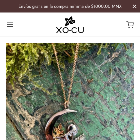
Envíos gratis en la compra mínima de $1000.00 MNX
Atrás
Atrás
ESORIOS
GAR
ía
etiqueras
lletas y Caminos Artesanales
s
 de botella
ras
avasos