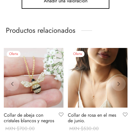
Añadir una valoración
Productos relacionados
Oferta
Oferta
Collar de abeja con
Collar de rosa en el mes
cristales blancos y negros
de junio.
MXN $
700.00
MXN $
530.00