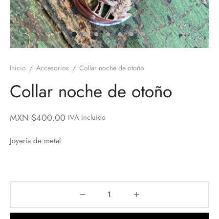
os
nes
ros
nes
Inicio
/
Accesorios
/
Collar noche de otoño
velas
Collar noche de otoño
ores aromáticos
MXN $
400.00
IVA incluido
s aromáticas
Joyería de metal