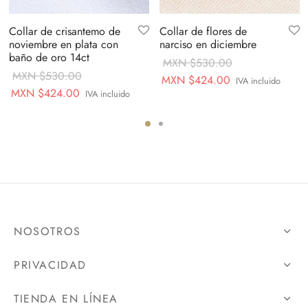
Collar de crisantemo de
Collar de flores de
noviembre en plata con
narciso en diciembre
baño de oro 14ct
MXN $
530.00
MXN $
530.00
Original
Current
MXN $
424.00
IVA incluido
Original
Current
MXN $
424.00
IVA incluido
price
price is:
price
price is:
was:
MXN
was:
MXN
MXN
$424.00.
MXN
$424.00.
$530.00.
$530.00.
NOSOTROS
PRIVACIDAD
TIENDA EN LÍNEA