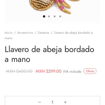
os
nes
ros
nes
Inicio
/
Accesorios
/
Llaveros
/
Llavero de abeja bordado a
velas
mano
ores aromáticos
Llavero de abeja bordado
a mano
s aromáticas
Original
Current
MXN $
400.00
MXN $
299.00
Oferta
IVA incluido
price
price is:
was:
MXN
MXN
$299.00.
$400.00.