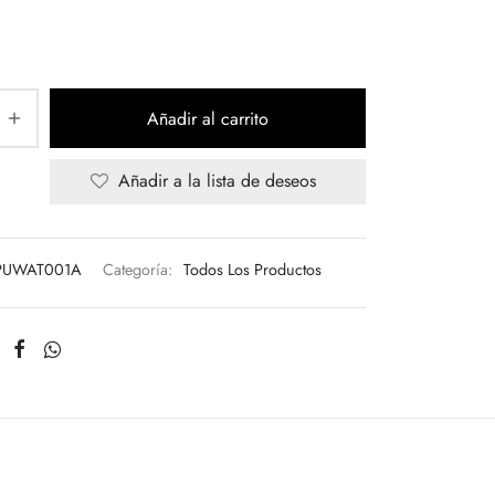
price
price is:
was:
MXN
MXN
$360.00.
$450.00.
Añadir al carrito
Añadir a la lista de deseos
PUWAT001A
Categoría:
Todos Los Productos