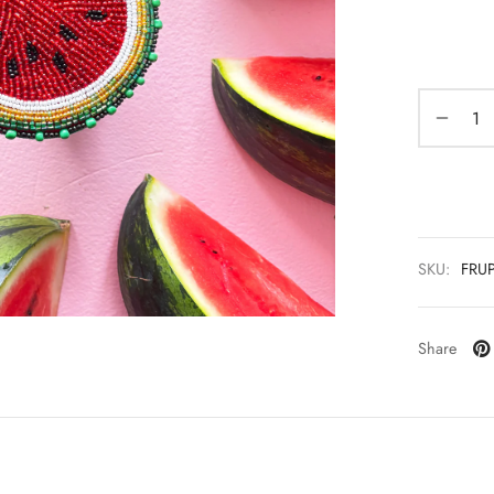
SKU:
FRU
Share