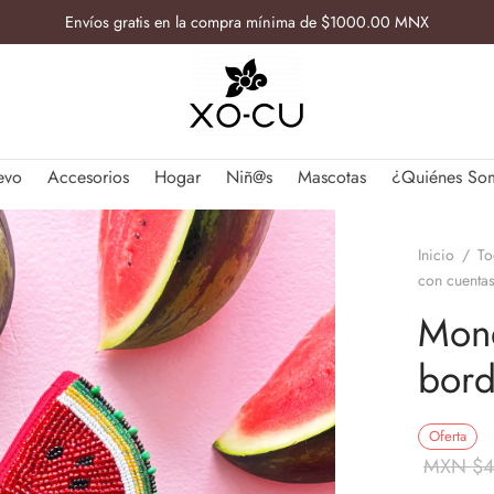
Envíos gratis en la compra mínima de $1000.00 MNX
evo
Accesorios
Hogar
Niñ@s
Mascotas
¿Quiénes So
Inicio
/
To
con cuenta
Mone
bord
Oferta
MXN $
4