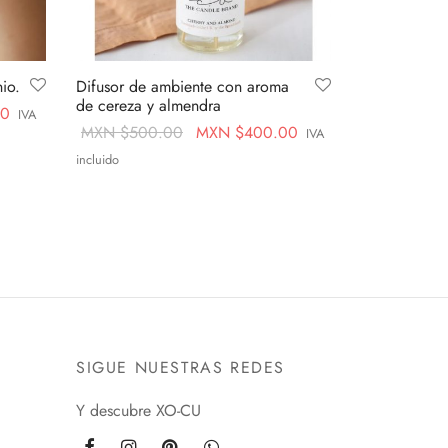
io.
Difusor de ambiente con aroma
de cereza y almendra
Current
00
IVA
Original
Current
MXN $
500.00
MXN $
400.00
IVA
price is:
price
price is:
incluido
MXN
was:
MXN
Leer más
$424.00.
MXN
$400.00.
$500.00.
SIGUE NUESTRAS REDES
Y descubre XO-CU