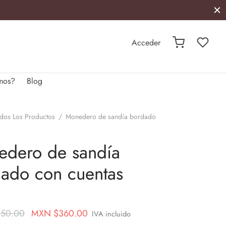
Acceder
mos?
Blog
dos Los Productos
/
Monedero de sandía bordado
s
dero de sandía
ado con cuentas
Original
Current
50.00
MXN $
360.00
IVA incluido