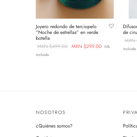
Joyero redondo de terciopelo
Difuso
“Noche de estrellas” en verde
de cir
botella
MXN 
Original
Current
MXN $
499.00
MXN $
299.00
IVA
incluido
price
price is:
incluido
Leer m
was:
MXN
Añadir al carrito
MXN
$299.00.
$499.00.
NOSOTROS
PRIV
¿Quiénes somos?
Políti