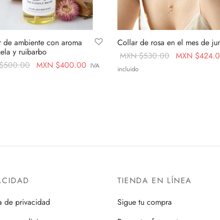
r de ambiente con aroma
Collar de rosa en el mes de jun
uela y ruibarbo
Original
MXN $
530.00
MXN $
424.
Original
Current
$
500.00
MXN $
400.00
IVA
price
incluido
price
price is:
was:
Añadir al carrito
was:
MXN
ás
MXN
MXN
$400.00.
$530.00.
$500.00.
ACIDAD
TIENDA EN LÍNEA
ca de privacidad
Sigue tu compra