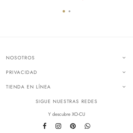
price
price is:
was:
MXN
was:
MXN
MXN
$490.00.
MXN
$299.00.
$700.00.
$499.00.
NOSOTROS
PRIVACIDAD
TIENDA EN LÍNEA
SIGUE NUESTRAS REDES
Y descubre XO-CU