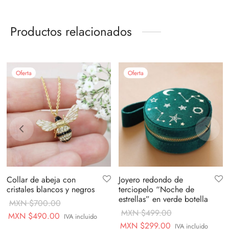
Productos relacionados
Oferta
Oferta
Collar de abeja con
Joyero redondo de
cristales blancos y negros
terciopelo “Noche de
estrellas” en verde botella
MXN $
700.00
MXN $
499.00
Original
Current
MXN $
490.00
IVA incluido
Original
Current
MXN $
299.00
IVA incluido
price
price is: