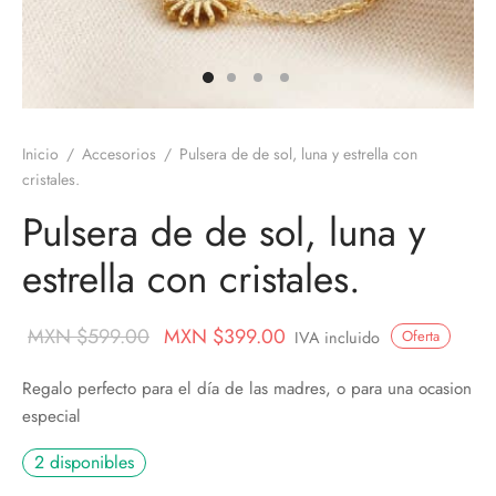
os
nes
ros
nes
Inicio
/
Accesorios
/
Pulsera de de sol, luna y estrella con
velas
cristales.
ores aromáticos
Pulsera de de sol, luna y
estrella con cristales.
s aromáticas
Original
Current
MXN $
599.00
MXN $
399.00
Oferta
IVA incluido
price
price is:
Regalo perfecto para el día de las madres, o para una ocasion
was:
MXN
especial
MXN
$399.00.
2 disponibles
$599.00.